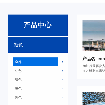
产品中心
颜色
产品名_cop
全部
钢铁行业解决
血才研制出来这
红色
绿色
黄色
黑色