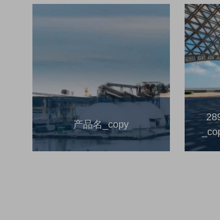
2
产品名_copy
_co