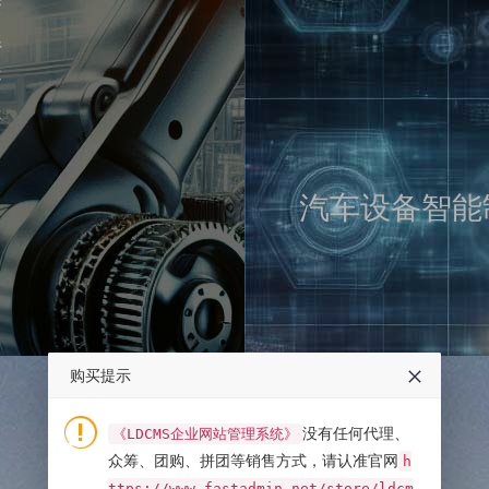
变
系
C
提
汽车设备智能制
购买提示
没有任何代理、
《LDCMS企业网站管理系统》
众筹、团购、拼团等销售方式，请认准官网
h
ttps://www.fastadmin.net/store/ldcm