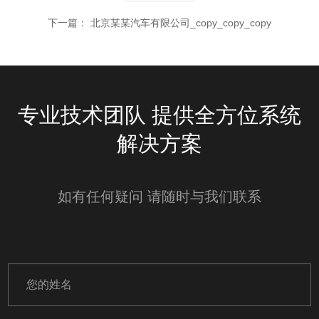
下一篇：
北京某某汽车有限公司_copy_copy_copy
专业技术团队 提供全方位系统
解决方案
如有任何疑问 请随时与我们联系