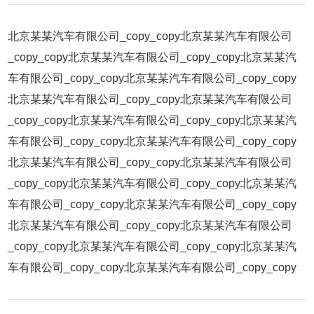
北京某某汽车有限公司_copy_copy北京某某汽车有限公司
_copy_copy北京某某汽车有限公司_copy_copy北京某某汽
车有限公司_copy_copy北京某某汽车有限公司_copy_copy
北京某某汽车有限公司_copy_copy北京某某汽车有限公司
_copy_copy北京某某汽车有限公司_copy_copy北京某某汽
车有限公司_copy_copy北京某某汽车有限公司_copy_copy
北京某某汽车有限公司_copy_copy北京某某汽车有限公司
_copy_copy北京某某汽车有限公司_copy_copy北京某某汽
车有限公司_copy_copy北京某某汽车有限公司_copy_copy
北京某某汽车有限公司_copy_copy北京某某汽车有限公司
_copy_copy北京某某汽车有限公司_copy_copy北京某某汽
车有限公司_copy_copy北京某某汽车有限公司_copy_copy